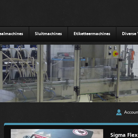
sealmachines
Sluitmachines
Etiketteermachines
Diverse
Accoun
Sigma Flex